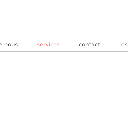
info@cousto.be
02 380 88 1
e nous
services
contact
ins