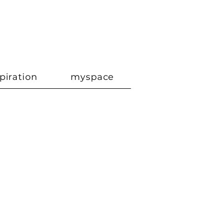
6
Itinéraire
piration
myspace