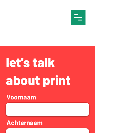
let's
talk
about print
Voornaam
Achternaam