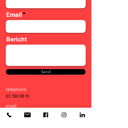
Email
Bericht
Send
téléphone
02 380 88 16
email
info@cousto.be
adresse